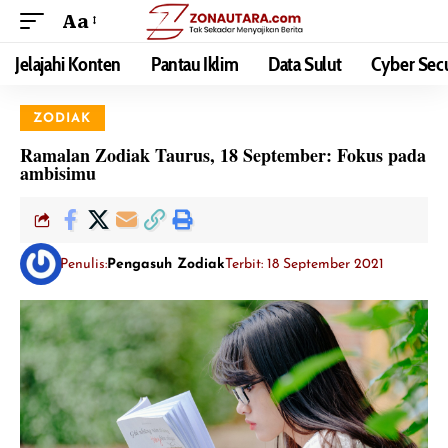
Aa
Jelajahi Konten
Pantau Iklim
Data Sulut
Cyber Secu
ZODIAK
Ramalan Zodiak Taurus, 18 September: Fokus pada
ambisimu
Penulis:
Pengasuh Zodiak
Terbit: 18 September 2021