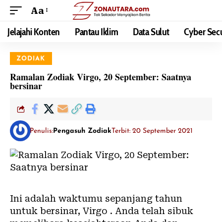
Aa
Jelajahi Konten
Pantau Iklim
Data Sulut
Cyber Secu
ZODIAK
Ramalan Zodiak Virgo, 20 September: Saatnya
bersinar
Penulis:
Pengasuh Zodiak
Terbit: 20 September 2021
Ini adalah waktumu sepanjang tahun
untuk bersinar, Virgo . Anda telah sibuk