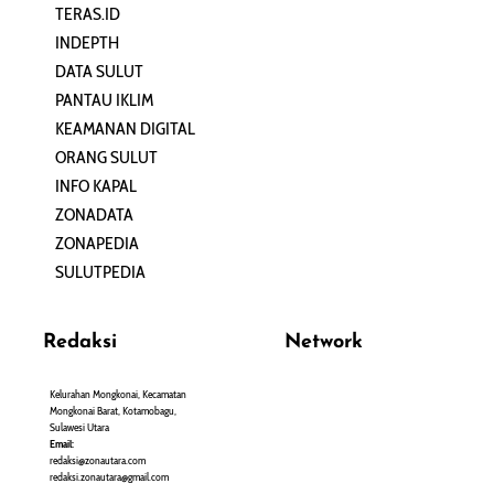
TERAS.ID
REHAT
INDEPTH
PERJALANAN
DATA SULUT
ARTIKEL
PANTAU IKLIM
PERSONA
KEAMANAN DIGITAL
ORANG SULUT
INFO KAPAL
ZONADATA
ZONAPEDIA
SULUTPEDIA
Redaksi
Network
Kelurahan Mongkonai, Kecamatan
PANTAU24.COM
Mongkonai Barat, Kotamobagu,
TENTANGPUAN.COM
Sulawesi Utara
TERASMANADO.COM
Email:
KELASBELAJAR.ORG
redaksi@zonautara.com
redaksi.zonautara@gmail.com