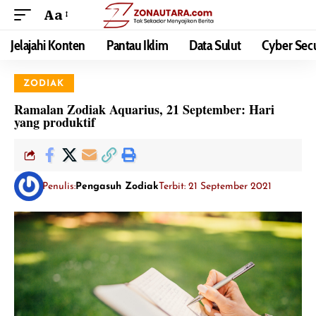
Aa
Jelajahi Konten
Pantau Iklim
Data Sulut
Cyber Secu
ZODIAK
Ramalan Zodiak Aquarius, 21 September: Hari
yang produktif
Penulis:
Pengasuh Zodiak
Terbit: 21 September 2021