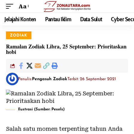
Aa
Jelajahi Konten
Pantau Iklim
Data Sulut
Cyber Secu
ZODIAK
Ramalan Zodiak Libra, 25 September: Prioritaskan
hobi
Penulis:
Pengasuh Zodiak
Terbit: 26 September 2021
Ilustrasi (Sumber: Pexels)
Salah satu momen terpenting tahun Anda