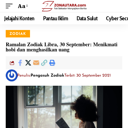
Aa
Jelajahi Konten
Pantau Iklim
Data Sulut
Cyber Secu
ZODIAK
Ramalan Zodiak Libra, 30 September: Menikmati
hobi dan menghasilkan uang
Penulis:
Pengasuh Zodiak
Terbit: 30 September 2021