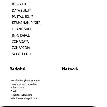
INDEPTH
PERJALANAN
DATA SULUT
ARTIKEL
PANTAU IKLIM
PERSONA
KEAMANAN DIGITAL
ORANG SULUT
INFO KAPAL
ZONADATA
ZONAPEDIA
SULUTPEDIA
Redaksi
Network
Kelurahan Mongkonai, Kecamatan
PANTAU24.COM
Mongkonai Barat, Kotamobagu,
TENTANGPUAN.COM
Sulawesi Utara
TERASMANADO.COM
Email:
KELASBELAJAR.ORG
redaksi@zonautara.com
redaksi.zonautara@gmail.com