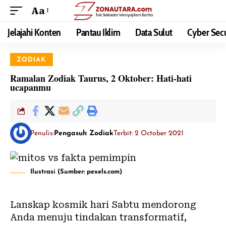
Aa
Jelajahi Konten
Pantau Iklim
Data Sulut
Cyber Secu
ZODIAK
Ramalan Zodiak Taurus, 2 Oktober: Hati-hati
ucapanmu
Penulis:
Pengasuh Zodiak
Terbit: 2 October 2021
Ilustrasi (Sumber: pexels.com)
Lanskap kosmik hari Sabtu mendorong
Anda menuju tindakan transformatif,