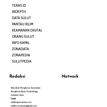
TERAS.ID
REHAT
INDEPTH
PERJALANAN
DATA SULUT
ARTIKEL
PANTAU IKLIM
PERSONA
KEAMANAN DIGITAL
ORANG SULUT
INFO KAPAL
ZONADATA
ZONAPEDIA
SULUTPEDIA
Redaksi
Network
Kelurahan Mongkonai, Kecamatan
PANTAU24.COM
Mongkonai Barat, Kotamobagu,
TENTANGPUAN.COM
Sulawesi Utara
TERASMANADO.COM
Email:
KELASBELAJAR.ORG
redaksi@zonautara.com
redaksi.zonautara@gmail.com