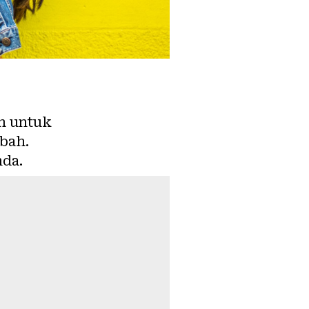
ah untuk
bah.
nda.