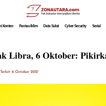
hi Konten
Pantau Iklim
Data Sulut
Cyber Security
Serial
k Libra, 6 Oktober: Pikir
k
Terbit: 6 October 2021