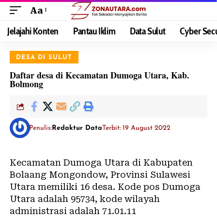
Aa
Jelajahi Konten
Pantau Iklim
Data Sulut
Cyber Secu
DESA DI SULUT
Daftar desa di Kecamatan Dumoga Utara, Kab.
Bolmong
Penulis:
Redaktur Data
Terbit: 19 August 2022
Kecamatan Dumoga Utara di Kabupaten
Bolaang Mongondow, Provinsi Sulawesi
Utara memiliki 16 desa. Kode pos Dumoga
Utara adalah 95734, kode wilayah
administrasi adalah 71.01.11