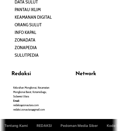
DATA SULUT
ARTIKEL
PANTAU IKLIM
PERSONA
KEAMANAN DIGITAL
ORANG SULUT
INFO KAPAL
ZONADATA
ZONAPEDIA
SULUTPEDIA
Redaksi
Network
Kelurahan Mongkonai, Kecamatan
PANTAU24.COM
Mongkonai Barat, Kotamobagu,
TENTANGPUAN.COM
Sulawesi Utara
TERASMANADO.COM
Email:
KELASBELAJAR.ORG
redaksi@zonautara.com
redaksi.zonautara@gmail.com
Tentang Kami
REDAKSI
Pedoman Media Siber
Kode Etik Jurn