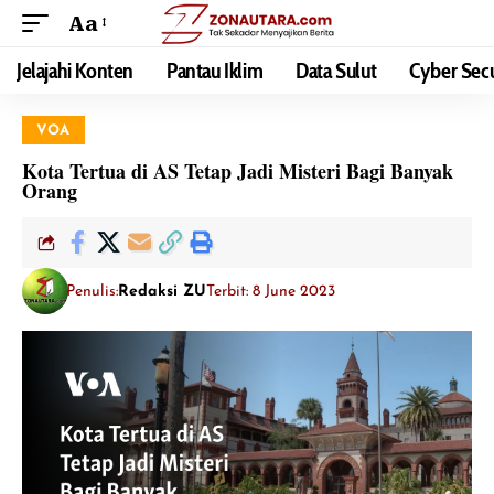
Aa
Jelajahi Konten
Pantau Iklim
Data Sulut
Cyber Secu
VOA
Kota Tertua di AS Tetap Jadi Misteri Bagi Banyak
Orang
Penulis:
Redaksi ZU
Terbit: 8 June 2023