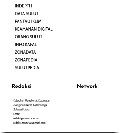
INDEPTH
PERJALANAN
DATA SULUT
ARTIKEL
PANTAU IKLIM
PERSONA
KEAMANAN DIGITAL
ORANG SULUT
INFO KAPAL
ZONADATA
ZONAPEDIA
SULUTPEDIA
Redaksi
Network
Kelurahan Mongkonai, Kecamatan
PANTAU24.COM
Mongkonai Barat, Kotamobagu,
TENTANGPUAN.COM
Sulawesi Utara
TERASMANADO.COM
Email:
KELASBELAJAR.ORG
redaksi@zonautara.com
redaksi.zonautara@gmail.com