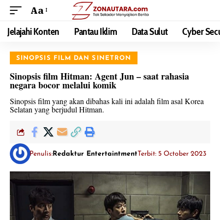
Aa
Jelajahi Konten
Pantau Iklim
Data Sulut
Cyber Secu
SINOPSIS FILM DAN SINETRON
Sinopsis film Hitman: Agent Jun – saat rahasia
negara bocor melalui komik
Sinopsis film yang akan dibahas kali ini adalah film asal Korea
Selatan yang berjudul Hitman.
Penulis:
Redaktur Entertaintment
Terbit: 5 October 2023