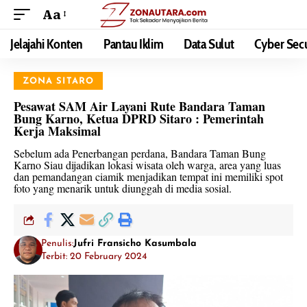
Aa
Jelajahi Konten
Pantau Iklim
Data Sulut
Cyber Secu
ZONA SITARO
Pesawat SAM Air Layani Rute Bandara Taman
Bung Karno, Ketua DPRD Sitaro : Pemerintah
Kerja Maksimal
Sebelum ada Penerbangan perdana, Bandara Taman Bung
Karno Siau dijadikan lokasi wisata oleh warga, area yang luas
dan pemandangan ciamik menjadikan tempat ini memiliki spot
foto yang menarik untuk diunggah di media sosial.
Penulis:
Jufri Fransicho Kasumbala
Terbit: 20 February 2024