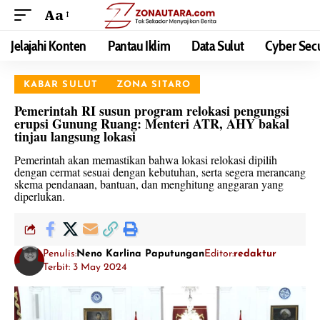
Aa
Jelajahi Konten
Pantau Iklim
Data Sulut
Cyber Secu
KABAR SULUT
ZONA SITARO
Pemerintah RI susun program relokasi pengungsi
erupsi Gunung Ruang: Menteri ATR, AHY bakal
tinjau langsung lokasi
Pemerintah akan memastikan bahwa lokasi relokasi dipilih
dengan cermat sesuai dengan kebutuhan, serta segera merancang
skema pendanaan, bantuan, dan menghitung anggaran yang
diperlukan.
Penulis:
Neno Karlina Paputungan
Editor:
redaktur
Terbit: 3 May 2024