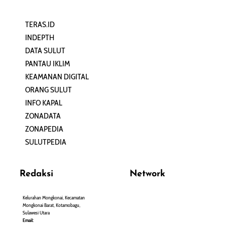
TERAS.ID
REHAT
INDEPTH
PERJALANAN
DATA SULUT
ARTIKEL
PANTAU IKLIM
PERSONA
KEAMANAN DIGITAL
ORANG SULUT
INFO KAPAL
ZONADATA
ZONAPEDIA
SULUTPEDIA
Redaksi
Network
Kelurahan Mongkonai, Kecamatan
PANTAU24.COM
Mongkonai Barat, Kotamobagu,
TENTANGPUAN.COM
Sulawesi Utara
TERASMANADO.COM
Email: