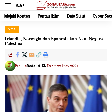
Aa
Jelajahi Konten
Pantau Iklim
Data Sulut
Cyber Secu
VOA
Irlandia, Norwegia dan Spanyol akan Akui Negara
Palestina
Penulis:
Redaksi ZU
Terbit: 22 May 2024