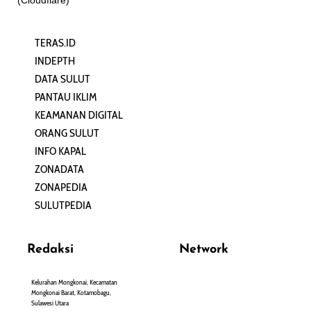
TERAS.ID
REHAT
INDEPTH
PERJALANAN
DATA SULUT
ARTIKEL
PANTAU IKLIM
PERSONA
KEAMANAN DIGITAL
ORANG SULUT
INFO KAPAL
ZONADATA
ZONAPEDIA
SULUTPEDIA
Redaksi
Network
Kelurahan Mongkonai, Kecamatan
PANTAU24.COM
Mongkonai Barat, Kotamobagu,
TENTANGPUAN.COM
Sulawesi Utara
TERASMANADO.COM