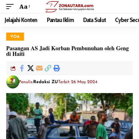
Aa
Jelajahi Konten
Pantau Iklim
Data Sulut
Cyber Secu
VOA
Pasangan AS Jadi Korban Pembunuhan oleh Geng
di Haiti
Penulis:
Redaksi ZU
Terbit: 26 May 2024