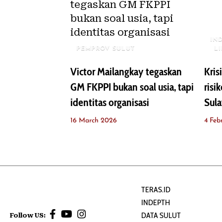
IN
PEMPROV SULUT
L
Victor Mailangkay tegaskan
Kris
GM FKPPI bukan soal usia, tapi
risi
identitas organisasi
Sula
16 March 2026
4 Feb
TERAS.ID
INDEPTH
DATA SULUT
Follow US: