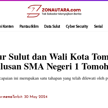
hi Konten
Pantau Iklim
Data Sulut
Cyber Security
Serial
r Sulut dan Wali Kota To
ulusan SMA Negeri 1 Tomo
aian ini merupakan satu tahapan yang telah dilewati oleh pa
r:
neno
Terbit: 30 May 2024