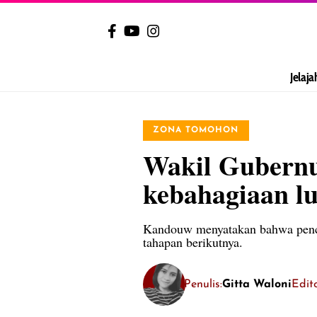
Jelaja
ZONA TOMOHON
Wakil Gubernu
kebahagiaan l
Kandouw menyatakan bahwa pencap
tahapan berikutnya.
Penulis:
Gitta Waloni
Edito