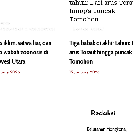
DEPTH
INGKUNGAN & KONSERVASI
ZONAX
REHAT
is iklim, satwa liar, dan
Tiga babak di akhir tahun: 
ko wabah zoonosis di
arus Toraut hingga puncak
wesi Utara
Tomohon
ruary 2026
15 January 2026
Redaksi
REHAT
PERJALANAN
ARTIKEL
Kelurahan Mongkonai,