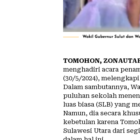
Wakil Gubernur Sulut dan Wa
TOMOHON, ZONAUTA
menghadiri acara pena
(30/5/2024), melengkap
Dalam sambutannya, Wa
puluhan sekolah meneng
luas biasa (SLB) yang m
Namun, dia secara khusu
kebetulan karena Tomoh
Sulawesi Utara dari seg
dalam hal ini.