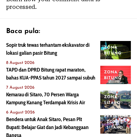
processed.
Baca pula:
Sopir truk tewas terhantam ekskavator di
ZONA
lokasi galian pasir Bitung
BITUNG
8 August 2026
TAPD dan DPRD Bitung rapat maraton,
ZONA
bahas KUA-PPAS tahun 2027 sampai subuh
BITUNG
7 August 2026
Kemarau di Sitaro, 70 Persen Warga
ZONA
Kampung Kanang Terdampak Krisis Air
SITARO
6 August 2026
PERISTIWA
Bendera untuk Anak Sitaro, Pesan Plt
ZONA
Bupati: Belajar Giat dan Jadi Kebanggaan
SITARO
Bangsa