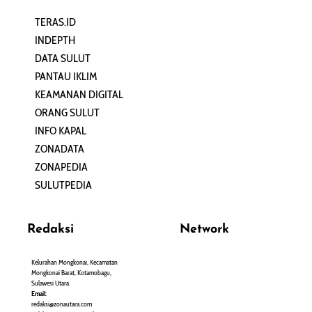
TERAS.ID
REHAT
INDEPTH
PERJALANAN
DATA SULUT
ARTIKEL
PANTAU IKLIM
PERSONA
KEAMANAN DIGITAL
ORANG SULUT
INFO KAPAL
ZONADATA
ZONAPEDIA
SULUTPEDIA
Redaksi
Network
Kelurahan Mongkonai, Kecamatan
PANTAU24.COM
Mongkonai Barat, Kotamobagu,
TENTANGPUAN.COM
Sulawesi Utara
TERASMANADO.COM
Email:
KELASBELAJAR.ORG
redaksi@zonautara.com