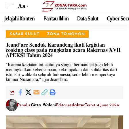
Aa
Jelajahi Konten
Pantau Iklim
Data Sulut
Cyber Secu
KABAR SULUT
ZONA TOMOHON
Jeand’arc Senduk Karundeng ikuti kegiatan
cooking class pada rangkaian acara Rakernas XVII
APEKSI Tahun 2024
"Karena kegiatan ini tentunya sangat bermanfaat juga lebih
meningkatkan kebersamaan, kekompakan dan solidaritas dari
istri istri walikota seluruh Indonesia, serta lebih memperkaya
kuliner Nusantara," ujar Jeand'arc.
Penulis:
Gitta Waloni
Editor:
redaktur
Terbit: 4 June 2024