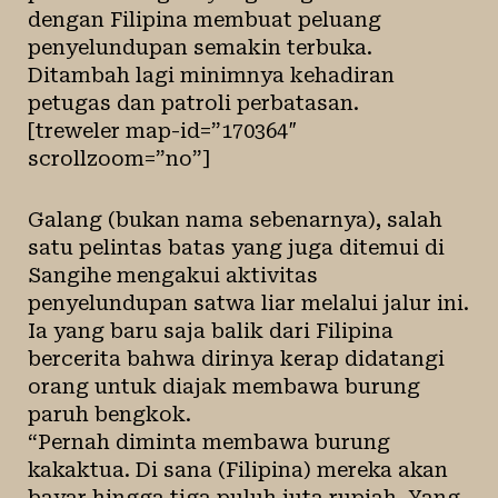
dengan Filipina membuat peluang
penyelundupan semakin terbuka.
Ditambah lagi minimnya kehadiran
petugas dan patroli perbatasan.
[treweler map-id=”170364″
scrollzoom=”no”]
Galang (bukan nama sebenarnya), salah
satu pelintas batas yang juga ditemui di
Sangihe mengakui aktivitas
penyelundupan satwa liar melalui jalur ini.
Ia yang baru saja balik dari Filipina
bercerita bahwa dirinya kerap didatangi
orang untuk diajak membawa burung
paruh bengkok.
“Pernah diminta membawa burung
kakaktua. Di sana (Filipina) mereka akan
bayar hingga tiga puluh juta rupiah. Yang