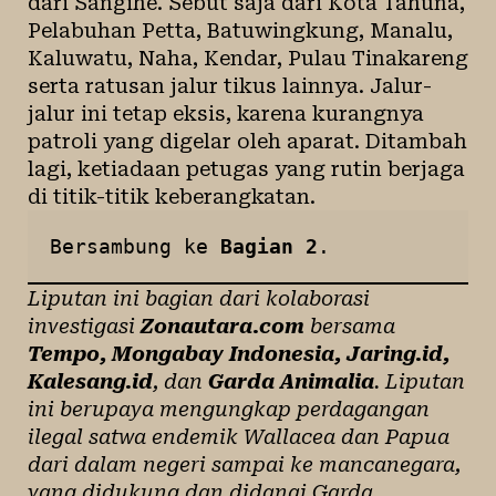
dari Sangihe. Sebut saja dari Kota Tahuna,
Pelabuhan Petta, Batuwingkung, Manalu,
Kaluwatu, Naha, Kendar, Pulau Tinakareng
serta ratusan jalur tikus lainnya. Jalur-
jalur ini tetap eksis, karena kurangnya
patroli yang digelar oleh aparat. Ditambah
lagi, ketiadaan petugas yang rutin berjaga
di titik-titik keberangkatan.
Bersambung ke 
Bagian 2
.
Liputan ini bagian dari kolaborasi
investigasi
Zonautara.com
bersama
Tempo, Mongabay Indonesia, Jaring.id,
Kalesang.id
, dan
Garda Animalia
. Liputan
ini berupaya mengungkap perdagangan
ilegal satwa endemik Wallacea dan Papua
dari dalam negeri sampai ke mancanegara,
yang didukung dan didanai Garda