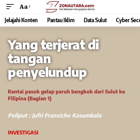
Aa
Jelajahi Konten
Pantau Iklim
Data Sulut
Cyber Secu
Yang terjerat di
tangan
penyelundup
Rantai pasok gelap paruh bengkok dari Sulut ke
Filipina (Bagian 1)
Peliput :
Jufri Fransicho Kasumbala
INVESTIGASI