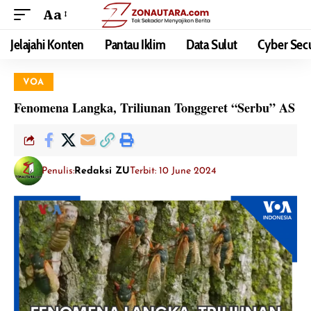
Aa
Jelajahi Konten
Pantau Iklim
Data Sulut
Cyber Secu
VOA
Fenomena Langka, Triliunan Tonggeret “Serbu” AS
Penulis:
Redaksi ZU
Terbit: 10 June 2024