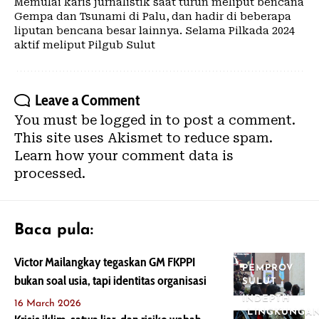
Memulai karis jurnalistik saat turun meliput bencana
Gempa dan Tsunami di Palu, dan hadir di beberapa
liputan bencana besar lainnya. Selama Pilkada 2024
aktif meliput Pilgub Sulut
Leave a Comment
You must be
logged in
to post a comment.
This site uses Akismet to reduce spam.
Learn how your comment data is
processed.
Baca pula:
Victor Mailangkay tegaskan GM FKPPI
PEMPROV
bukan soal usia, tapi identitas organisasi
SULUT
INDEPTH
16 March 2026
LINGKUNGA