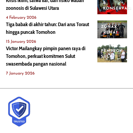
Krisis iklim, satwa liar, dan risiko wabah
&
zoonosis di Sulawesi Utara
KONSERVASI
4 February 2026
Tiga babak di akhir tahun: Dari arus Toraut
ZONAX
hingga puncak Tomohon
REHAT
15 January 2026
Victor Mailangkay pimpin panen raya di
PEMPROV
Tomohon, perkuat komitmen Sulut
SULUT
swasembada pangan nasional
7 January 2026