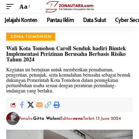
Aa
Jelajahi Konten
Pantau Iklim
Data Sulut
Cyber Secu
ZONA TOMOHON
Wali Kota Tomohon Caroll Senduk hadiri Bimtek
Implementasi Perizinan Berusaha Berbasis Risiko
Tahun 2024
Kegiatan ini bertujuan untuk memberikan pemahaman,
pengertian, petunjuk, serta kemudahan berusaha sebagai bentuk
dukungan Pemerintah Kota Tomohon dalam peningkatan
pertumbuhan usaha sesuai dengan peraturan perundang-
undangan yang berlaku.
Penulis:
Gitta Waloni
Editor:
neno
Terbit: 13 June 2024