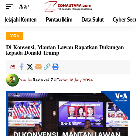
Aa
Jelajahi Konten
Pantau Iklim
Data Sulut
Cyber Secu
VOA
Di Konvensi, Mantan Lawan Rapatkan Dukungan
kepada Donald Trump
Penulis:
Redaksi ZU
Terbit: 18 July 2024