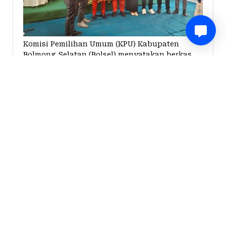
Komisi Pemilihan Umum (KPU) Kabupaten
Bolmong Selatan (Bolsel) menyatakan berkas
pencalonan pasangan calon Bupati dan Wabup
Bolsel, Iskandar Kamaru dan Deddy Abdul
Hamid, lengkap.
Hal itu, dikatakan Ketua
KPU Bolsel
Stanly
Eskolano Kakunsi saat menerima berkas
pendaftaran di kantor KPU Bolsel, Kamis 29
Agustus 2024.
Baca selengkapnya di :
https://zonautara.com/2024/08/29/kpu-bolsel-
sebut-berkas-pasangan-calon-iskandar-
deddy-lengkap/
0
Share
Comment