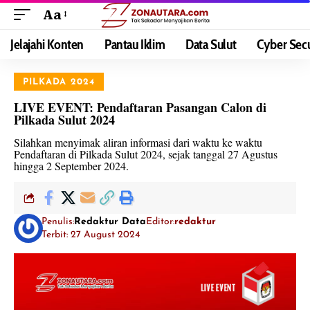
Aa
Jelajahi Konten
Pantau Iklim
Data Sulut
Cyber Secu
PILKADA 2024
LIVE EVENT: Pendaftaran Pasangan Calon di
Pilkada Sulut 2024
Silahkan menyimak aliran informasi dari waktu ke waktu
Pendaftaran di Pilkada Sulut 2024, sejak tanggal 27 Agustus
hingga 2 September 2024.
Penulis:
Redaktur Data
Editor:
redaktur
Terbit: 27 August 2024