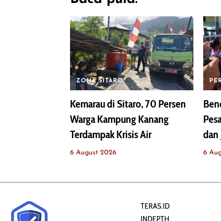
ZONA SITARO
PE
Kemarau di Sitaro, 70 Persen
Bend
Warga Kampung Kanang
Pesa
Terdampak Krisis Air
dan 
6 August 2026
6 Au
TERAS.ID
INDEPTH