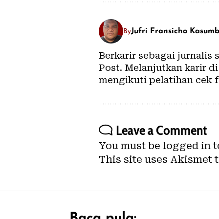
Jufri Fransicho Kasum
By
Berkarir sebagai jurnalis
Post. Melanjutkan karir 
mengikuti pelatihan cek f
Leave a Comment
You must be
logged in
t
This site uses Akismet 
Baca pula: