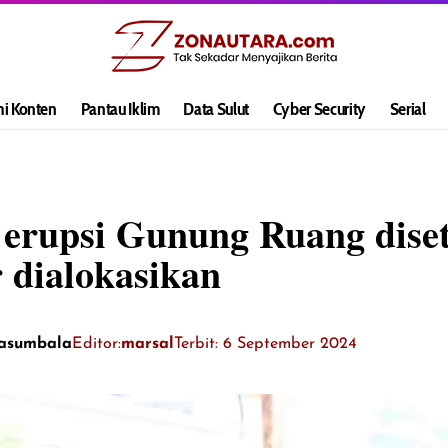
hi Konten
Pantau Iklim
Data Sulut
Cyber Security
Serial
 erupsi Gunung Ruang diset
 dialokasikan
Kasumbala
Editor:
marsal
Terbit: 6 September 2024