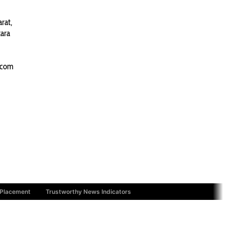
PANTAU24.COM
rat,
TENTANGPUAN.COM
ara
TERASMANADO.COM
KELASBELAJAR.ORG
.com
 Placement
Trustworthy News Indicators