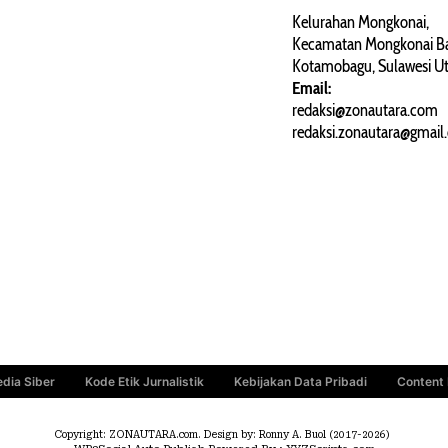
ARTIKEL
Kelurahan Mongkonai,
Kecamatan Mongkonai Ba
PERSONA
Kotamobagu, Sulawesi Ut
Email:
redaksi@zonautara.com
redaksi.zonautara@gmail
dia Siber
Kode Etik Jurnalistik
Kebijakan Data Pribadi
Content
Copyright: ZONAUTARA.com. Design by: Ronny A. Buol (2017-2026)