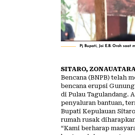
Pj Bupati, Joi E.B. Oroh saa
SITARO, ZONAUATAR
Bencana (BNPB) telah m
bencana erupsi Gunung
di Pulau Tagulandang. A
penyaluran bantuan, te
Bupati Kepulauan Sitar
rumah rusak diharapkan 
“Kami berharap masyara