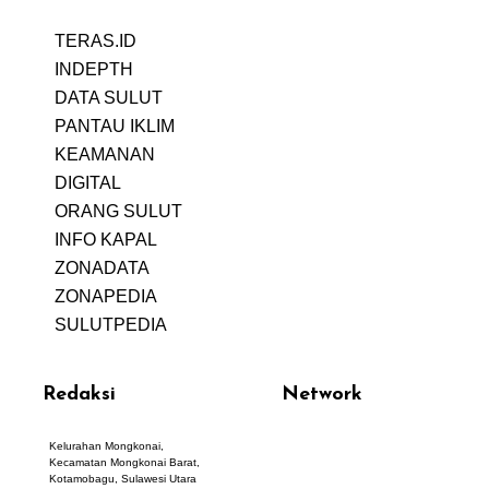
TERAS.ID
REHAT
INDEPTH
PERJALANAN
DATA SULUT
ARTIKEL
PANTAU IKLIM
PERSONA
KEAMANAN
DIGITAL
ORANG SULUT
INFO KAPAL
ZONADATA
ZONAPEDIA
SULUTPEDIA
Redaksi
Network
Kelurahan Mongkonai,
PANTAU24.COM
Kecamatan Mongkonai Barat,
TENTANGPUAN.COM
Kotamobagu, Sulawesi Utara