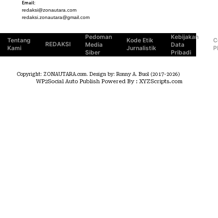
TERASMANADO.COM
Email:
KELASBELAJAR.ORG
redaksi@zonautara.com
redaksi.zonautara@gmail.com
Pedoman
Kebijakan
Tentang
Kode Etik
C
REDAKSI
Media
Data
Kami
Jurnalistik
P
Siber
Pribadi
Copyright: ZONAUTARA.com. Design by: Ronny A. Buol (2017-2026)
WP2Social Auto Publish
Powered By :
XYZScripts.com