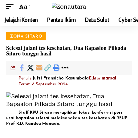
Aa
Jelajahi Konten
Pantau Iklim
Data Sulut
Cyber Se
ZONA SITARO
Selesai jalani tes kesehatan, Dua Bapaslon Pilkada
Sitaro tunggu hasil
Penulis:
Jufri Fransicho Kasumbala
Editor:
marsal
Terbit: 8 September 2024
Staff KPU Sitaro merapihkan lokasi konferrnsi pers
usai bapaslon selesai melaksanakan tes kesehatan di RSUP
Prof R.D. Kandou Manado.