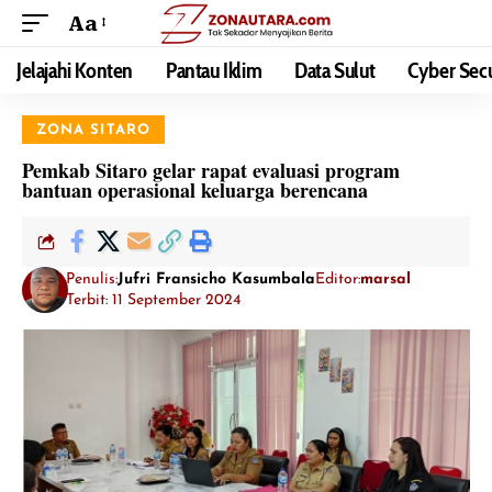
Aa
Jelajahi Konten
Pantau Iklim
Data Sulut
Cyber Secu
ZONA SITARO
Pemkab Sitaro gelar rapat evaluasi program
bantuan operasional keluarga berencana
Penulis:
Jufri Fransicho Kasumbala
Editor:
marsal
Terbit: 11 September 2024