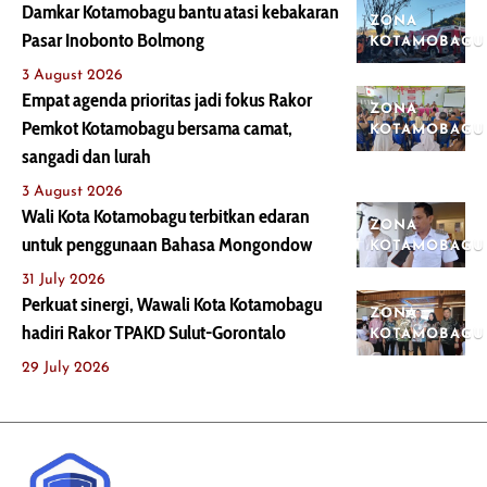
Damkar Kotamobagu bantu atasi kebakaran
ZONA
Pasar Inobonto Bolmong
KOTAMOBAGU
3 August 2026
Empat agenda prioritas jadi fokus Rakor
ZONA
Pemkot Kotamobagu bersama camat,
KOTAMOBAGU
sangadi dan lurah
3 August 2026
Wali Kota Kotamobagu terbitkan edaran
ZONA
untuk penggunaan Bahasa Mongondow
KOTAMOBAGU
31 July 2026
Perkuat sinergi, Wawali Kota Kotamobagu
ZONA
hadiri Rakor TPAKD Sulut-Gorontalo
KOTAMOBAGU
29 July 2026