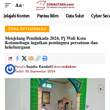
Aa
Jelajahi Konten
Pantau Iklim
Data Sulut
Cyber Secu
ZONA KOTAMOBAGU
Menjelang Pemilukada 2024, Pj Wali Kota
Kotamobagu ingatkan pentingnya persatuan dan
kekeluargaan
Penulis:
Sajidin Kandoli
Editor:
redaktur
Terbit: 30 September 2024