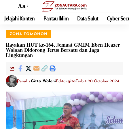
Aa
Jelajahi Konten
Pantau Iklim
Data Sulut
Cyber Secu
ZONA TOMOHON
Rayakan HUT ke-164, Jemaat GMIM Eben Heazer
Woloan Didorong Terus Bersatu dan Jaga
Lingkungan
Penulis:
Gitta Waloni
Editor:
gita
Terbit: 20 October 2024