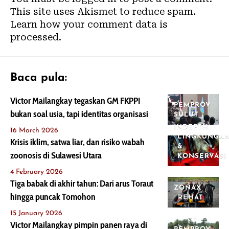
This site uses Akismet to reduce spam.
Learn how your comment data is
processed.
Baca pula:
Victor Mailangkay tegaskan GM FKPPI
PEMPROV
bukan soal usia, tapi identitas organisasi
SULUT
INDEPTH
16 March 2026
LINGKUNGA
Krisis iklim, satwa liar, dan risiko wabah
&
zoonosis di Sulawesi Utara
KONSERVASI
4 February 2026
Tiga babak di akhir tahun: Dari arus Toraut
ZONAX
hingga puncak Tomohon
REHAT
15 January 2026
Victor Mailangkay pimpin panen raya di