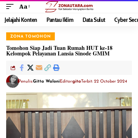
Aa
Jelajahi Konten
Pantau Iklim
Data Sulut
Cyber Secu
ZONA TOMOHON
Tomohon Siap Jadi Tuan Rumah HUT ke-18
Kelompok Pelayanan Lansia Sinode GMIM
Penulis:
Gitta Waloni
Editor:
gita
Terbit: 22 October 2024