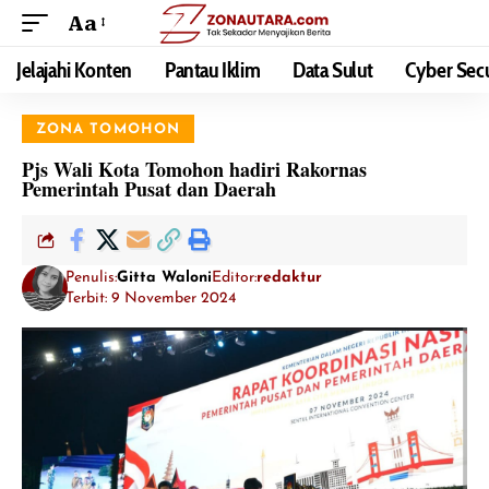
Aa
Jelajahi Konten
Pantau Iklim
Data Sulut
Cyber Secu
ZONA TOMOHON
Pjs Wali Kota Tomohon hadiri Rakornas
Pemerintah Pusat dan Daerah
Penulis:
Gitta Waloni
Editor:
redaktur
Terbit: 9 November 2024