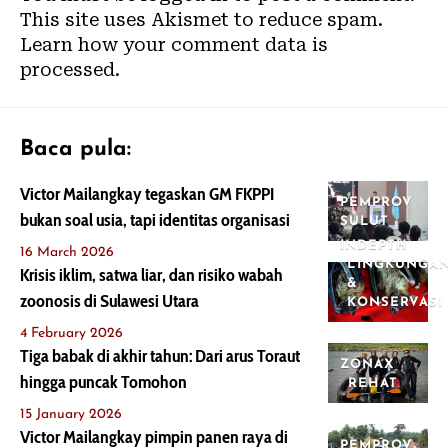
This site uses Akismet to reduce spam.
Learn how your comment data is
processed.
Baca pula:
Victor Mailangkay tegaskan GM FKPPI
PEMPROV
bukan soal usia, tapi identitas organisasi
SULUT
INDEPTH
16 March 2026
LINGKUNGA
Krisis iklim, satwa liar, dan risiko wabah
&
zoonosis di Sulawesi Utara
KONSERVASI
4 February 2026
Tiga babak di akhir tahun: Dari arus Toraut
ZONAX
hingga puncak Tomohon
REHAT
15 January 2026
Victor Mailangkay pimpin panen raya di
PEMPROV