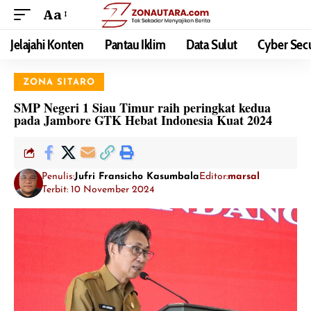
Aa
Jelajahi Konten
Pantau Iklim
Data Sulut
Cyber Secu
ZONA SITARO
SMP Negeri 1 Siau Timur raih peringkat kedua
pada Jambore GTK Hebat Indonesia Kuat 2024
Penulis:
Jufri Fransicho Kasumbala
Editor:
marsal
Terbit: 10 November 2024