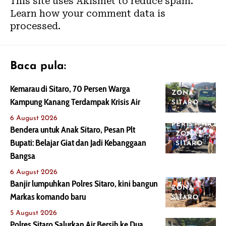
This site uses Akismet to reduce spam.
Learn how your comment data is
processed.
Baca pula:
Kemarau di Sitaro, 70 Persen Warga
ZONA
Kampung Kanang Terdampak Krisis Air
SITARO
6 August 2026
PERISTIWA
Bendera untuk Anak Sitaro, Pesan Plt
ZONA
Bupati: Belajar Giat dan Jadi Kebanggaan
SITARO
Bangsa
6 August 2026
Banjir lumpuhkan Polres Sitaro, kini bangun
ZONA
Markas komando baru
SITARO
5 August 2026
Polres Sitaro Salurkan Air Bersih ke Dua