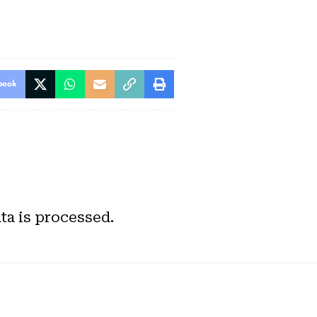
book
a is processed.