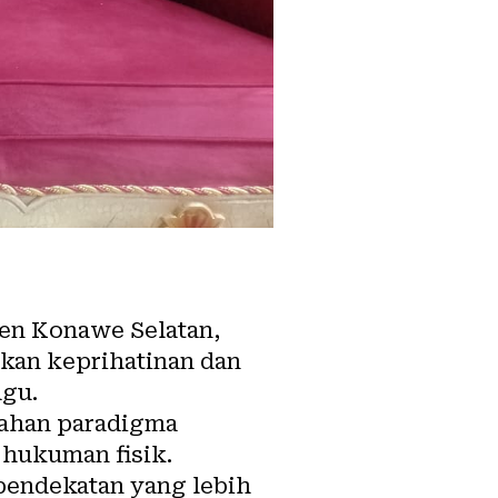
ten
Konawe
Selatan,
kan keprihatinan dan
agu.
bahan paradigma
 hukuman fisik.
pendekatan yang lebih