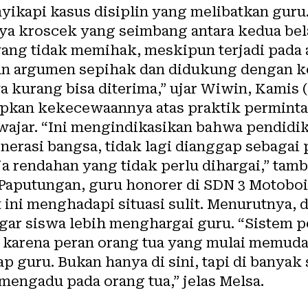
yikapi kasus disiplin yang melibatkan guru
ya kroscek yang seimbang antara kedua bel
yang tidak memihak, meskipun terjadi pada 
 argumen sepihak dan didukung dengan k
kurang bisa diterima,” ujar Wiwin, Kamis (
kan kekecewaannya atas praktik perminta
 wajar. “Ini mengindikasikan bahwa pendidi
rasi bangsa, tidak lagi dianggap sebagai p
a rendahan yang tidak perlu dihargai,” tam
 Paputungan, guru honorer di SDN 3 Motoboi
 ini menghadapi situasi sulit. Menurutnya,
gar siswa lebih menghargai guru. “Sistem p
, karena peran orang tua yang mulai memud
p guru. Bukan hanya di sini, tapi di banyak 
 mengadu pada orang tua,” jelas Melsa.