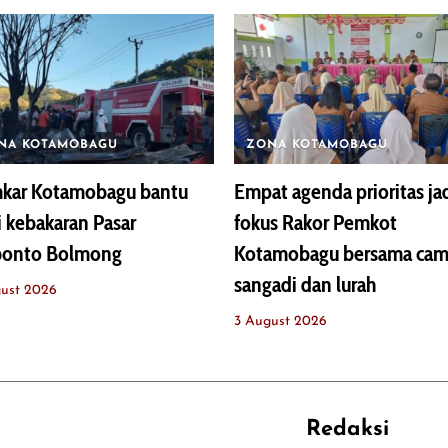
NA KOTAMOBAGU
ZONA KOTAMOBAGU
kar Kotamobagu bantu
Empat agenda prioritas ja
i kebakaran Pasar
fokus Rakor Pemkot
bonto Bolmong
Kotamobagu bersama cam
sangadi dan lurah
ust 2026
3 August 2026
Redaksi
REHAT