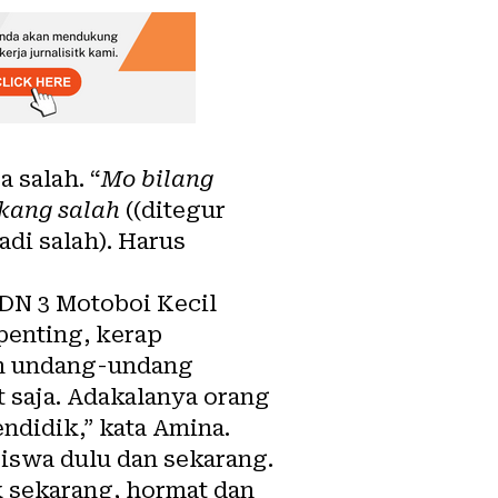
 salah. “
Mo bilang
akang salah
((ditegur
adi salah). Harus
DN 3 Motoboi Kecil
enting, kerap
kan undang-undang
t saja. Adakalanya orang
endidik,” kata Amina.
iswa dulu dan sekarang.
k sekarang, hormat dan