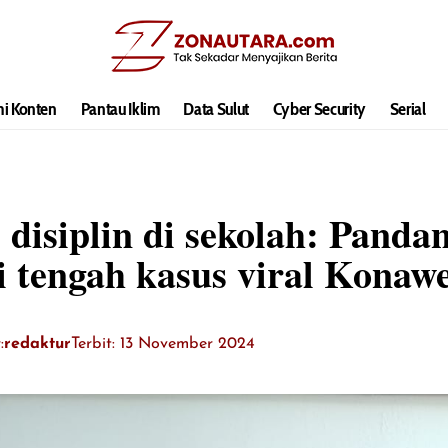
hi Konten
Pantau Iklim
Data Sulut
Cyber Security
Serial
disiplin di sekolah: Panda
 tengah kasus viral Konaw
:
redaktur
Terbit: 13 November 2024