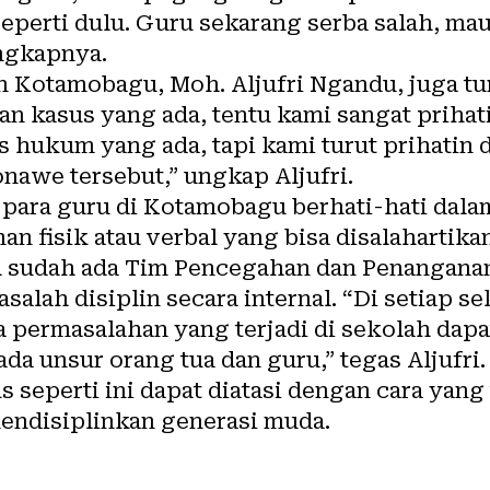
eperti dulu. Guru sekarang serba salah, mau
ungkapnya.
n Kotamobagu, Moh. Aljufri Ngandu, juga 
n kasus yang ada, tentu kami sangat priha
 hukum yang ada, tapi kami turut prihatin 
nawe tersebut,” ungkap Aljufri.
 para guru di
Kotamobagu
berhati-hati dala
 fisik atau verbal yang bisa disalahartika
h sudah ada Tim Pencegahan dan Penangana
alah disiplin secara internal. “Di setiap s
permasalahan yang terjadi di sekolah dapat
 ada unsur orang tua dan guru,” tegas Aljufri.
s seperti ini dapat diatasi dengan cara yan
endisiplinkan generasi muda.