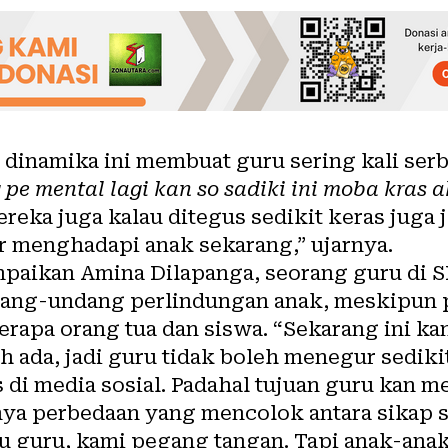
inamika ini membuat guru sering kali serba
 pe mental lagi kan so sadiki ini moba kras 
eka juga kalau ditegus sedikit keras juga j
 menghadapi anak sekarang,” ujarnya.
paikan Amina Dilapanga, seorang guru di S
ang-undang perlindungan anak, meskipun p
erapa orang tua dan siswa. “Sekarang ini 
 ada, jadi guru tidak boleh menegur sediki
 di media sosial. Padahal tujuan guru kan m
nya perbedaan yang mencolok antara sikap s
u guru, kami pegang tangan. Tapi anak-ana