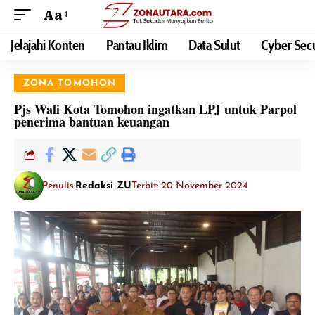
Aa
Jelajahi Konten
Pantau Iklim
Data Sulut
Cyber Secu
ZONA TOMOHON
Pjs Wali Kota Tomohon ingatkan LPJ untuk Parpol
penerima bantuan keuangan
Penulis:
Redaksi ZU
Terbit: 20 November 2024