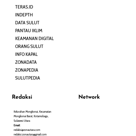
TERAS.ID
REHAT
INDEPTH
PERJALANAN
DATA SULUT
ARTIKEL
PANTAU IKLIM
PERSONA
KEAMANAN DIGITAL
ORANG SULUT
INFO KAPAL
ZONADATA
ZONAPEDIA
SULUTPEDIA
Redaksi
Network
Kelurahan Mongkonai, Kecamatan
PANTAU24.COM
Mongkonai Barat, Kotamobagu,
TENTANGPUAN.COM
Sulawesi Utara
TERASMANADO.COM
Email:
KELASBELAJAR.ORG
redaksi@zonautara.com
redaksi.zonautara@gmail.com