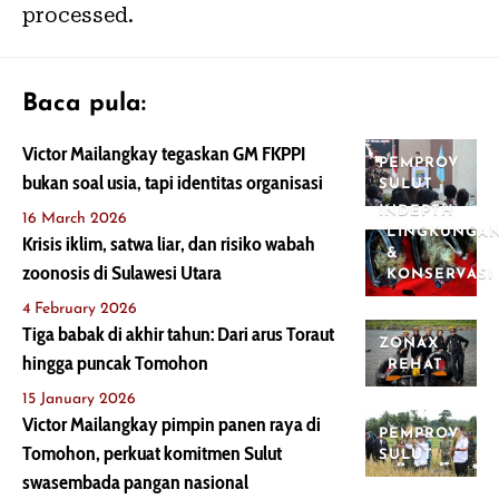
processed.
Baca pula:
Victor Mailangkay tegaskan GM FKPPI
PEMPROV
bukan soal usia, tapi identitas organisasi
SULUT
INDEPTH
16 March 2026
LINGKUNGA
Krisis iklim, satwa liar, dan risiko wabah
&
zoonosis di Sulawesi Utara
KONSERVASI
4 February 2026
Tiga babak di akhir tahun: Dari arus Toraut
ZONAX
hingga puncak Tomohon
REHAT
15 January 2026
Victor Mailangkay pimpin panen raya di
PEMPROV
Tomohon, perkuat komitmen Sulut
SULUT
swasembada pangan nasional