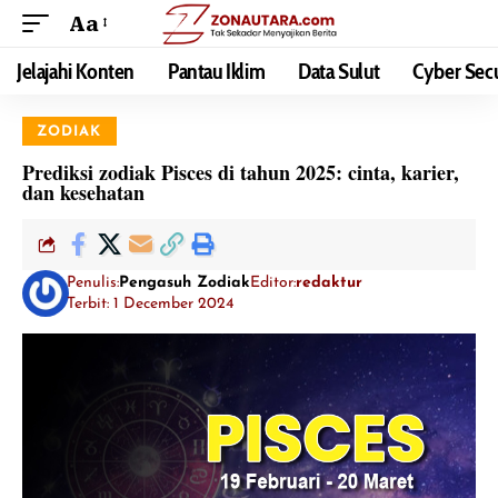
Aa
Jelajahi Konten
Pantau Iklim
Data Sulut
Cyber Secu
ZODIAK
Prediksi zodiak Pisces di tahun 2025: cinta, karier,
dan kesehatan
Penulis:
Pengasuh Zodiak
Editor:
redaktur
Terbit: 1 December 2024