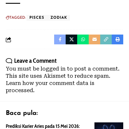
TAGGED:
PISCES
ZODIAK
Leave a Comment
You must be
logged in
to post a comment.
This site uses Akismet to reduce spam.
Learn how your comment data is
processed.
Baca pula:
Prediksi Karier Aries pada 15 Mei 2026: