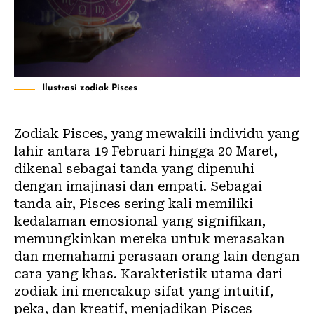
Ilustrasi zodiak Pisces
Zodiak Pisces, yang mewakili individu yang
lahir antara 19 Februari hingga 20 Maret,
dikenal sebagai tanda yang dipenuhi
dengan imajinasi dan empati. Sebagai
tanda air, Pisces sering kali memiliki
kedalaman emosional yang signifikan,
memungkinkan mereka untuk merasakan
dan memahami perasaan orang lain dengan
cara yang khas. Karakteristik utama dari
zodiak ini mencakup sifat yang intuitif,
peka, dan kreatif, menjadikan Pisces