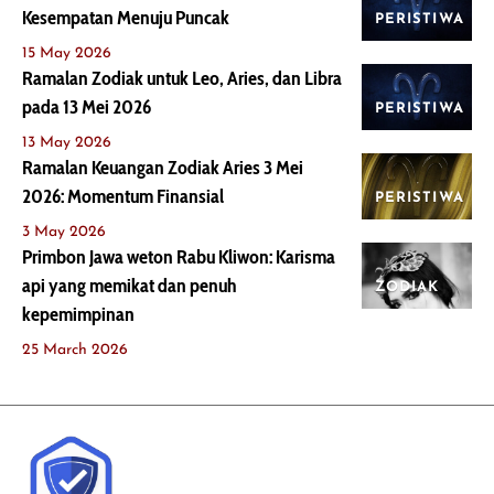
Kesempatan Menuju Puncak
PERISTIWA
15 May 2026
Ramalan Zodiak untuk Leo, Aries, dan Libra
pada 13 Mei 2026
PERISTIWA
13 May 2026
Ramalan Keuangan Zodiak Aries 3 Mei
2026: Momentum Finansial
PERISTIWA
3 May 2026
Primbon Jawa weton Rabu Kliwon: Karisma
api yang memikat dan penuh
ZODIAK
kepemimpinan
25 March 2026