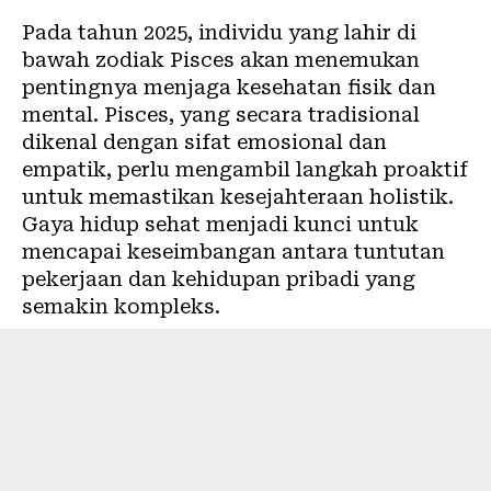
Pada tahun 2025, individu yang lahir di
bawah zodiak Pisces akan menemukan
pentingnya menjaga kesehatan fisik dan
mental. Pisces, yang secara tradisional
dikenal dengan sifat emosional dan
empatik, perlu mengambil langkah proaktif
untuk memastikan kesejahteraan holistik.
Gaya hidup sehat menjadi kunci untuk
mencapai keseimbangan antara tuntutan
pekerjaan dan kehidupan pribadi yang
semakin kompleks.