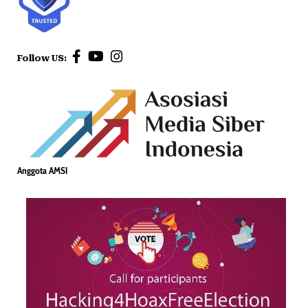
Follow US:
Anggota AMSI