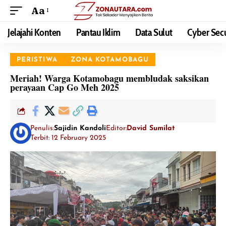
Aa
Jelajahi Konten
Pantau Iklim
Data Sulut
Cyber Secu
PERISTIWA
ZONA KOTAMOBAGU
Meriah! Warga Kotamobagu membludak saksikan
perayaan Cap Go Meh 2025
Penulis:
Sajidin Kandoli
Editor:
David Sumilat
Terbit: 12 February 2025