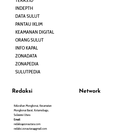
TERAS.ID
REHAT
INDEPTH
PERJALANAN
DATA SULUT
ARTIKEL
PANTAU IKLIM
PERSONA
KEAMANAN DIGITAL
ORANG SULUT
INFO KAPAL
ZONADATA
ZONAPEDIA
SULUTPEDIA
Redaksi
Network
Kelurahan Mongkonai, Kecamatan
PANTAU24.COM
Mongkonai Barat, Kotamobagu,
TENTANGPUAN.COM
Sulawesi Utara
TERASMANADO.COM
Email:
KELASBELAJAR.ORG
redaksi@zonautara.com
redaksi.zonautara@gmail.com