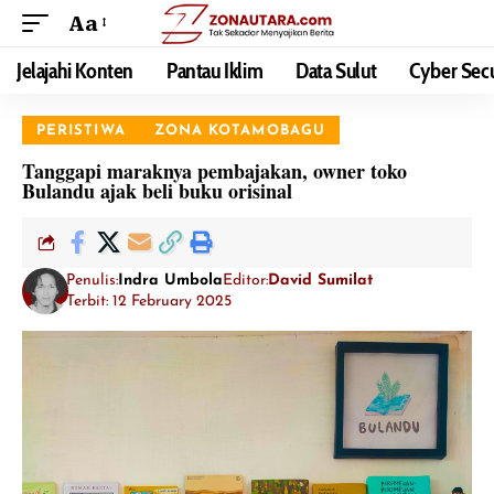
Aa
Jelajahi Konten
Pantau Iklim
Data Sulut
Cyber Secu
PERISTIWA
ZONA KOTAMOBAGU
Tanggapi maraknya pembajakan, owner toko
Bulandu ajak beli buku orisinal
Penulis:
Indra Umbola
Editor:
David Sumilat
Terbit: 12 February 2025