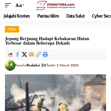
Aa
Jelajahi Konten
Pantau Iklim
Data Sulut
Cyber Secu
VOA
Jepang Berjuang Hadapi Kebakaran Hutan
Terbesar dalam Beberapa Dekade
Penulis:
Redaksi ZU
Terbit: 2 March 2025