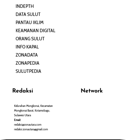
INDEPTH
PERJALANAN
DATA SULUT
ARTIKEL
PANTAU IKLIM
PERSONA
KEAMANAN DIGITAL
ORANG SULUT
INFO KAPAL
ZONADATA
ZONAPEDIA
SULUTPEDIA
Redaksi
Network
Kelurahan Mongkonai, Kecamatan
PANTAU24.COM
Mongkonai Barat, Kotamobagu,
TENTANGPUAN.COM
Sulawesi Utara
TERASMANADO.COM
Email:
KELASBELAJAR.ORG
redaksi@zonautara.com
redaksi.zonautara@gmail.com