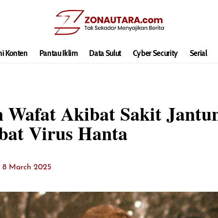
hi Konten
Pantau Iklim
Data Sulut
Cyber Security
Serial
Wafat Akibat Sakit Jantung
bat Virus Hanta
t: 8 March 2025