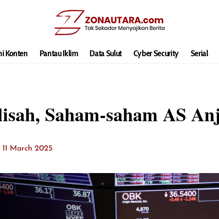
hi Konten
Pantau Iklim
Data Sulut
Cyber Security
Serial
elisah, Saham-saham AS An
: 11 March 2025