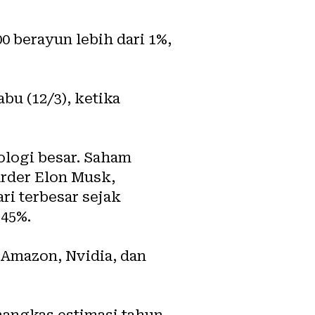
 berayun lebih dari 1%,
bu (12/3), ketika
nologi besar. Saham
arder Elon Musk,
ri terbesar sejak
 45%.
 Amazon, Nvidia, dan
mangkas estimasi tahun