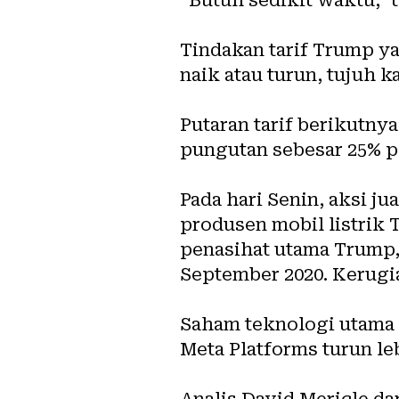
Tindakan tarif Trump y
naik atau turun, tujuh k
Putaran tarif berikutny
pungutan sebesar 25% p
Pada hari Senin, aksi j
produsen mobil listrik 
penasihat utama Trump, 
September 2020. Kerugia
Saham teknologi utama l
Meta Platforms turun leb
Analis David Mericle d