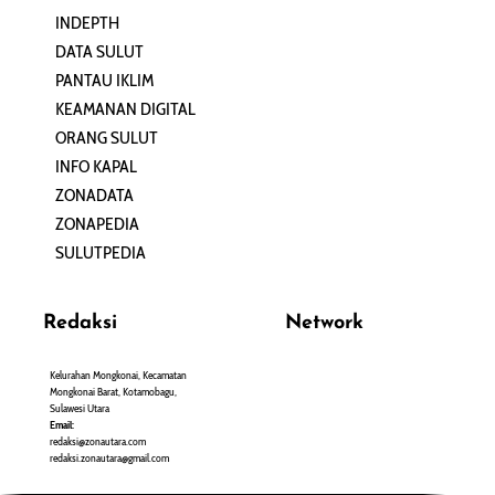
INDEPTH
PERJALANAN
DATA SULUT
ARTIKEL
PANTAU IKLIM
PERSONA
KEAMANAN DIGITAL
ORANG SULUT
INFO KAPAL
ZONADATA
ZONAPEDIA
SULUTPEDIA
Redaksi
Network
Kelurahan Mongkonai, Kecamatan
PANTAU24.COM
Mongkonai Barat, Kotamobagu,
TENTANGPUAN.COM
Sulawesi Utara
TERASMANADO.COM
Email:
KELASBELAJAR.ORG
redaksi@zonautara.com
redaksi.zonautara@gmail.com