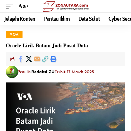
Aa
Jelajahi Konten
Pantau Iklim
Data Sulut
Cyber Secu
VOA
Oracle Lirik Batam Jadi Pusat Data
Penulis:
Redaksi ZU
Terbit: 17 March 2025