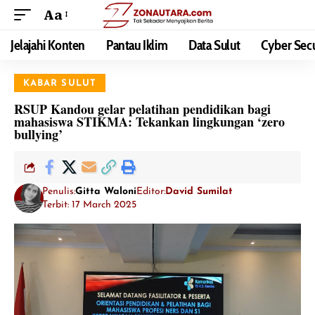
Aa
Jelajahi Konten
Pantau Iklim
Data Sulut
Cyber Secu
KABAR SULUT
RSUP Kandou gelar pelatihan pendidikan bagi
mahasiswa STIKMA: Tekankan lingkungan ‘zero
bullying’
Penulis:
Gitta Waloni
Editor:
David Sumilat
Terbit: 17 March 2025