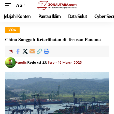
Aa
Jelajahi Konten
Pantau Iklim
Data Sulut
Cyber Secu
VOA
China Sanggah Keterlibatan di Terusan Panama
Penulis:
Redaksi ZU
Terbit: 18 March 2025