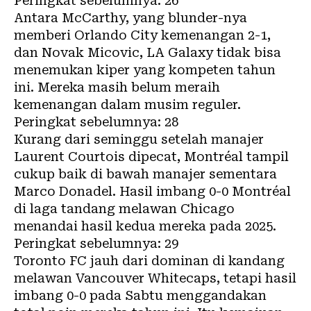
Peringkat sebelumnya: 26
Antara McCarthy, yang blunder-nya
memberi Orlando City kemenangan 2-1,
dan Novak Micovic, LA Galaxy tidak bisa
menemukan kiper yang kompeten tahun
ini. Mereka masih belum meraih
kemenangan dalam musim reguler.
Peringkat sebelumnya: 28
Kurang dari seminggu setelah manajer
Laurent Courtois dipecat, Montréal tampil
cukup baik di bawah manajer sementara
Marco Donadel. Hasil imbang 0-0 Montréal
di laga tandang melawan Chicago
menandai hasil kedua mereka pada 2025.
Peringkat sebelumnya: 29
Toronto FC jauh dari dominan di kandang
melawan Vancouver Whitecaps, tetapi hasil
imbang 0-0 pada Sabtu menggandakan