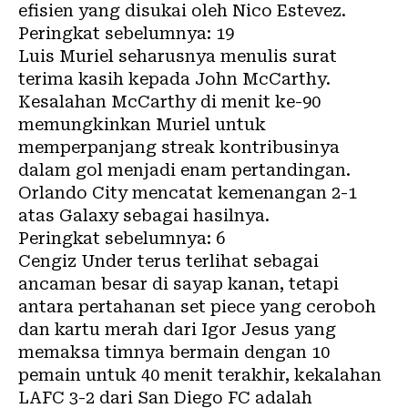
efisien yang disukai oleh Nico Estevez.
Peringkat sebelumnya: 19
Luis Muriel seharusnya menulis surat
terima kasih kepada John McCarthy.
Kesalahan McCarthy di menit ke-90
memungkinkan Muriel untuk
memperpanjang streak kontribusinya
dalam gol menjadi enam pertandingan.
Orlando City mencatat kemenangan 2-1
atas Galaxy sebagai hasilnya.
Peringkat sebelumnya: 6
Cengiz Under terus terlihat sebagai
ancaman besar di sayap kanan, tetapi
antara pertahanan set piece yang ceroboh
dan kartu merah dari Igor Jesus yang
memaksa timnya bermain dengan 10
pemain untuk 40 menit terakhir, kekalahan
LAFC 3-2 dari San Diego FC adalah