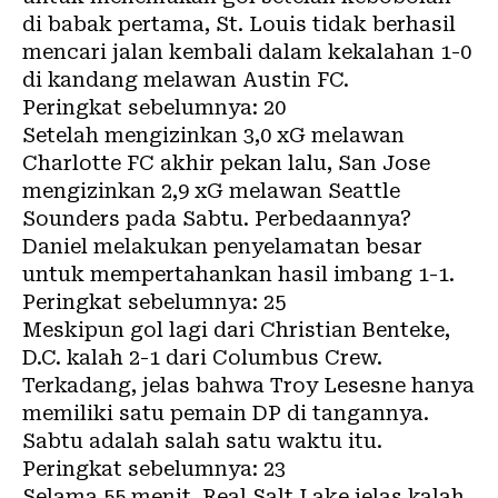
di babak pertama, St. Louis tidak berhasil
mencari jalan kembali dalam kekalahan 1-0
di kandang melawan Austin FC.
Peringkat sebelumnya: 20
Setelah mengizinkan 3,0 xG melawan
Charlotte FC akhir pekan lalu, San Jose
mengizinkan 2,9 xG melawan Seattle
Sounders pada Sabtu. Perbedaannya?
Daniel melakukan penyelamatan besar
untuk mempertahankan hasil imbang 1-1.
Peringkat sebelumnya: 25
Meskipun gol lagi dari Christian Benteke,
D.C. kalah 2-1 dari Columbus Crew.
Terkadang, jelas bahwa Troy Lesesne hanya
memiliki satu pemain DP di tangannya.
Sabtu adalah salah satu waktu itu.
Peringkat sebelumnya: 23
Selama 55 menit, Real Salt Lake jelas kalah