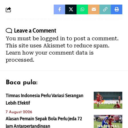
Leave a Comment
You must be
logged in
to post a comment.
This site uses Akismet to reduce spam.
Learn how your comment data is
processed.
Baca pula:
Timnas Indonesia Perlu Variasi Serangan
Lebih Efektif
NASIONAL
7 August 2026
Alasan Pemain Sepak Bola Perlu Jeda 72
Jam Antarpertandingan
NASIONAL