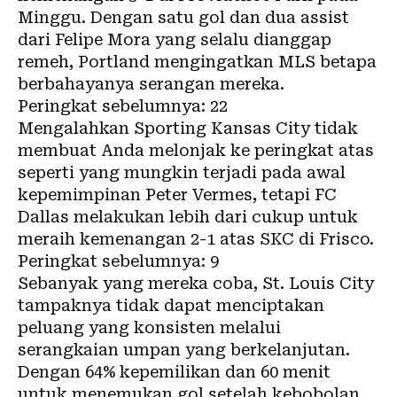
Minggu. Dengan satu gol dan dua assist
dari Felipe Mora yang selalu dianggap
remeh, Portland mengingatkan MLS betapa
berbahayanya serangan mereka.
Peringkat sebelumnya: 22
Mengalahkan Sporting Kansas City tidak
membuat Anda melonjak ke peringkat atas
seperti yang mungkin terjadi pada awal
kepemimpinan Peter Vermes, tetapi FC
Dallas melakukan lebih dari cukup untuk
meraih kemenangan 2-1 atas SKC di Frisco.
Peringkat sebelumnya: 9
Sebanyak yang mereka coba, St. Louis City
tampaknya tidak dapat menciptakan
peluang yang konsisten melalui
serangkaian umpan yang berkelanjutan.
Dengan 64% kepemilikan dan 60 menit
untuk menemukan gol setelah kebobolan