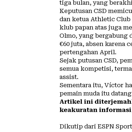
tiga bulan, yang berakh
Keputusan CSD memicu k
dan ketua Athletic Clu
klub papan atas juga m
Olmo, yang bergabung d
€60 juta, absen karena
pertengahan April.
Sejak putusan CSD, pema
semua kompetisi, terma
assist.
Sementara itu, Víctor h
pemain muda itu datang
Artikel ini diterjema
keakuratan informasi 
Dikutip dari ESPN Sport