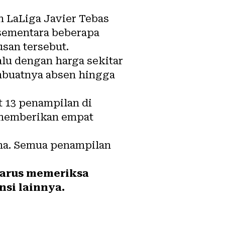
 LaLiga Javier Tebas
 sementara beberapa
san tersebut.
lu dengan harga sekitar
embuatnya absen hingga
t 13 penampilan di
 memberikan empat
ama. Semua penampilan
 harus memeriksa
nsi lainnya.