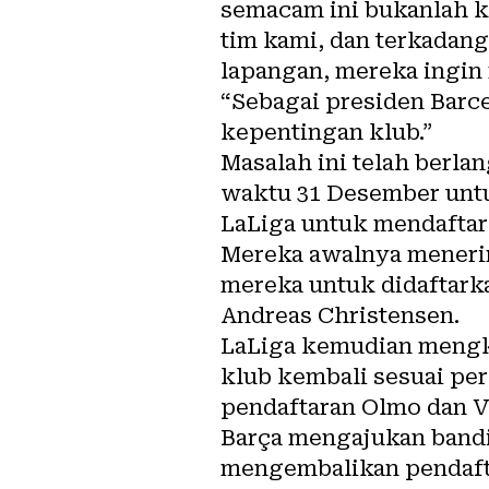
semacam ini bukanlah k
tim kami, dan terkadang
lapangan, mereka ingin
“Sebagai presiden Barce
kepentingan klub.”
Masalah ini telah berla
waktu 31 Desember unt
LaLiga untuk mendaftar
Mereka awalnya meneri
mereka untuk didaftarka
Andreas Christensen.
LaLiga kemudian mengko
klub kembali sesuai pe
pendaftaran Olmo dan Ví
Barça mengajukan bandi
mengembalikan pendafta