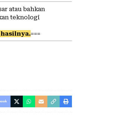
sar atau bahkan
kan teknologi
hasilnya.
===
book