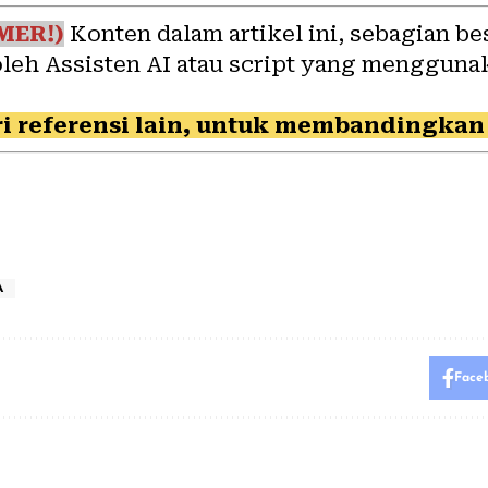
MER!)
Konten dalam artikel ini, sebagian be
oleh Assisten AI atau script yang mengguna
i referensi lain, untuk membandingkan 
A
Face