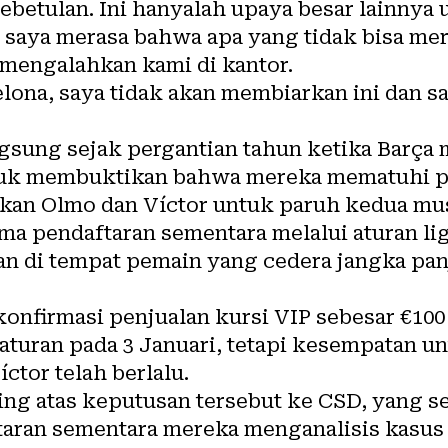
ebetulan. Ini hanyalah upaya besar lainny
 saya merasa bahwa apa yang tidak bisa mer
 mengalahkan kami di kantor.
lona, ​​saya tidak akan membiarkan ini dan 
ngsung sejak pergantian tahun ketika Barça
uk membuktikan bahwa mereka mematuhi p
kan Olmo dan Víctor untuk paruh kedua mus
ma pendaftaran sementara melalui aturan 
n di tempat pemain yang cedera jangka panj
nfirmasi penjualan kursi VIP sebesar €100
raturan pada 3 Januari, tetapi kesempatan
ctor telah berlalu.
ng atas keputusan tersebut ke CSD, yang s
ran sementara mereka menganalisis kasus 