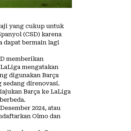
aji yang cukup untuk
Spanyol (CSD) karena
 dapat bermain lagi
SD memberikan
. LaLiga mengatakan
ang digunakan Barça
g sedang direnovasi.
iajukan Barça ke LaLiga
 berbeda.
Desember 2024, atau
endaftarkan Olmo dan