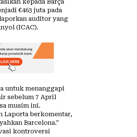
sikan kepada Barça
jadi €463 juta pada
laporkan auditor yang
nyol (ICAC).
na untuk menanggapi
r sebelum 7 April
sa musim ini.
n Laporta berkomentar,
yahkan Barcelona.”
vasi kontroversi