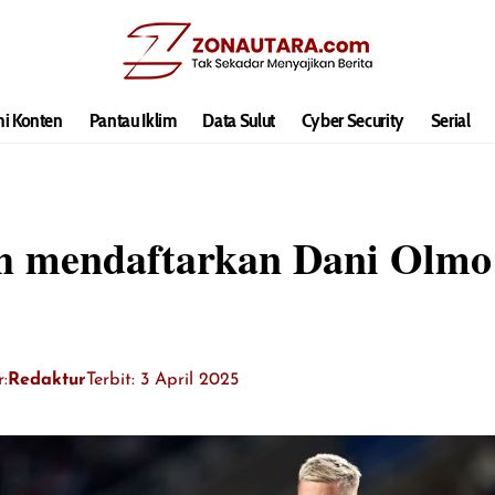
hi Konten
Pantau Iklim
Data Sulut
Cyber Security
Serial
ah mendaftarkan Dani Olmo
:
Redaktur
Terbit: 3 April 2025