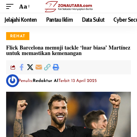
Aa
Jelajahi Konten
Pantau Iklim
Data Sulut
Cyber Secu
REHAT
Flick Barcelona memuji tackle ‘luar biasa’ Martínez
untuk memastikan kemenangan
Penulis:
Redaktur AI
Terbit: 13 April 2025