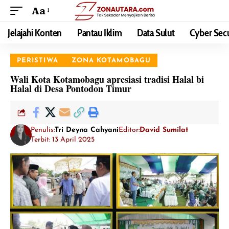
Aa
Jelajahi Konten
Pantau Iklim
Data Sulut
Cyber Secu
PERISTIWA
ZONA KOTAMOBAGU
Wali Kota Kotamobagu apresiasi tradisi Halal bi
Halal di Desa Pontodon Timur
Penulis:
Tri Deyna Cahyani
Editor:
David Sumilat
Terbit: 13 April 2025