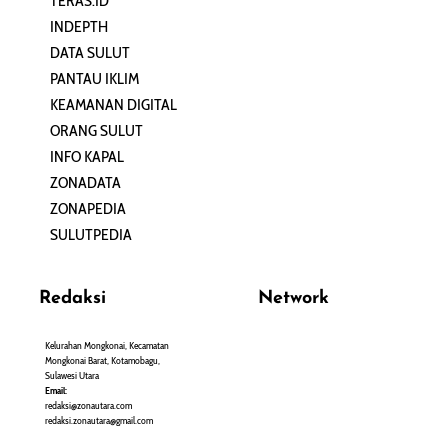
TERAS.ID
REHAT
INDEPTH
PERJALANAN
DATA SULUT
ARTIKEL
PANTAU IKLIM
PERSONA
KEAMANAN DIGITAL
ORANG SULUT
INFO KAPAL
ZONADATA
ZONAPEDIA
SULUTPEDIA
Redaksi
Network
Kelurahan Mongkonai, Kecamatan
PANTAU24.COM
Mongkonai Barat, Kotamobagu,
TENTANGPUAN.COM
Sulawesi Utara
TERASMANADO.COM
Email:
KELASBELAJAR.ORG
redaksi@zonautara.com
redaksi.zonautara@gmail.com