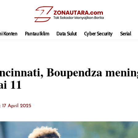
hi Konten
Pantau Iklim
Data Sulut
Cyber Security
Serial
ncinnati, Boupendza mening
ai 11
: 17 April 2025