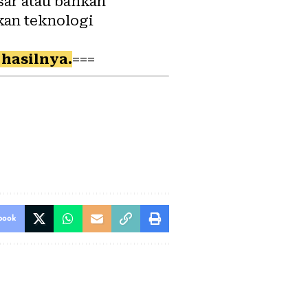
sar atau bahkan
kan teknologi
hasilnya.
===
book