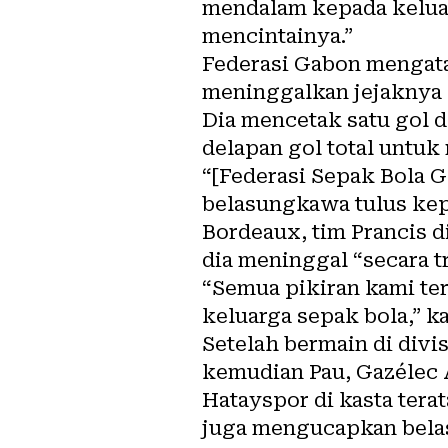
mendalam kepada kelua
mencintainya.”
Federasi Gabon mengata
meninggalkan jejaknya 
Dia mencetak satu gol 
delapan gol total untuk
“[Federasi Sepak Bola 
belasungkawa tulus kepad
Bordeaux, tim Prancis 
dia meninggal “secara tr
“Semua pikiran kami ter
keluarga sepak bola,” k
Setelah bermain di divi
kemudian Pau, Gazélec 
Hatayspor di kasta tera
juga mengucapkan bela