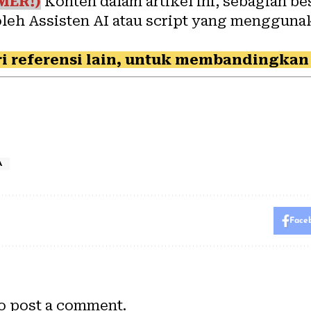
MER!)
Konten dalam artikel ini, sebagian be
oleh Assisten AI atau script yang mengguna
i referensi lain, untuk membandingkan 
A
Face
o post a comment.