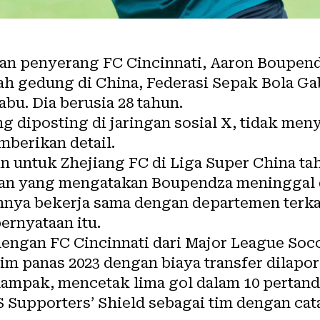
n penyerang FC Cincinnati, Aaron Boupend
buah gedung di China, Federasi Sepak Bola
bu. Dia berusia 28 tahun.
ng diposting di jaringan sosial X, tidak me
mberikan detail.
 untuk Zhejiang FC di Liga Super China tah
an yang mengatakan Boupendza meninggal d
hnya bekerja sama dengan departemen terka
ernyataan itu.
ngan FC Cincinnati dari Major League Soc
m panas 2023 dengan biaya transfer dilapork
ampak, mencetak lima gol dalam 10 pertan
upporters’ Shield sebagai tim dengan cat