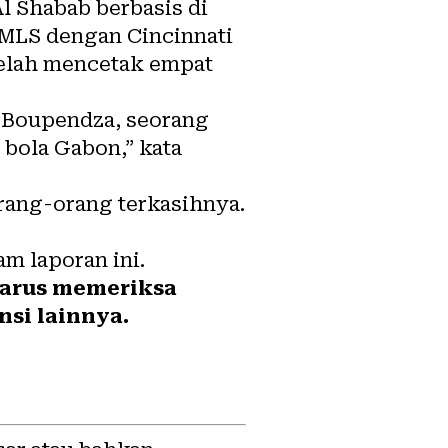
l Shabab berbasis di
 MLS dengan Cincinnati
telah mencetak empat
 Boupendza, seorang
bola Gabon,” kata
ang-orang terkasihnya.
am laporan ini.
 harus memeriksa
nsi lainnya.