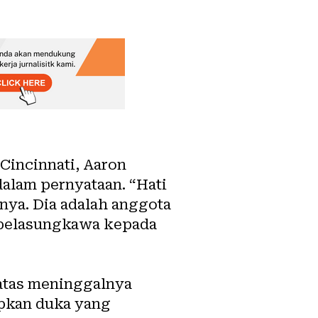
incinnati, Aaron
dalam pernyataan. “Hati
nya. Dia adalah anggota
n belasungkawa kepada
atas meninggalnya
pkan duka yang