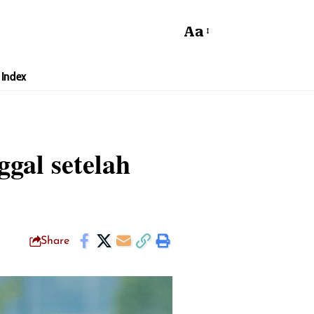
Aa
Index
gal setelah
Share