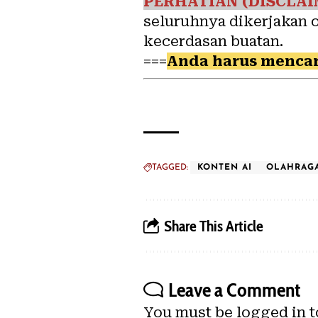
PERHATIAN (DISCLAI
seluruhnya dikerjakan 
kecerdasan buatan.
===
Anda harus mencar
TAGGED:
KONTEN AI
OLAHRAG
Share This Article
Leave a Comment
You must be
logged in
t