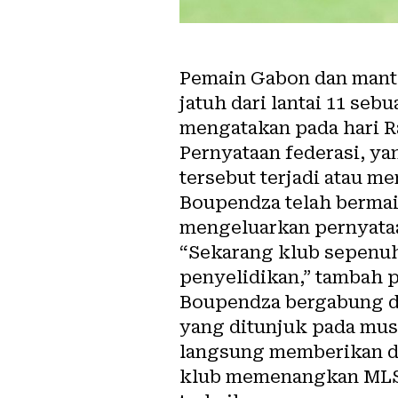
Pemain Gabon dan manta
jatuh dari lantai 11 se
mengatakan pada hari Ra
Pernyataan federasi, ya
tersebut terjadi atau me
Boupendza telah bermain
mengeluarkan pernyata
“Sekarang klub sepenu
penyelidikan,” tambah p
Boupendza bergabung de
yang ditunjuk pada musi
langsung memberikan d
klub memenangkan MLS S