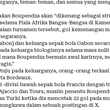
rganya, teman-teman, dan semua yang men
kan Boupendza akan “dikenang sebagai str
selama Piala Afrika Bangsa-Bangsa di Kamer
dalam turnamen tersebut, gol kemenangan 
 negaranya.
Gabon] dan keluarga sepak bola Gabon seca
a keluarga biologisnya selama masa sulit in
di mana Boupendza bermain awal karirnya, 
agis.”
tuju pada keluarganya, orang-orang terkasi
ata Bordeaux.
si-divisi bawah sepak bola Prancis dengan
Ajaccio dan Tours, musim penentu Boupend
tas Turki ketika dia mencetak 22 gol pada m
sungkawa dalam sebuah postingan di X.