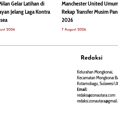
ilan Gelar Latihan di
Manchester United Umu
yan Jelang Laga Kontra
Rekap Transfer Musim Pan
lsea
2026
ust 2026
7 August 2026
Redaksi
REHAT
PERJALANAN
ARTIKEL
Kelurahan Mongkonai,
Kecamatan Mongkonai Ba
PERSONA
Kotamobagu, Sulawesi Ut
Email:
redaksi@zonautara.com
redaksi.zonautara@gmail