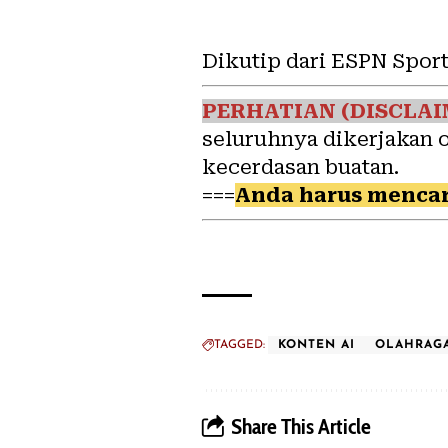
Dikutip dari ESPN Sport
PERHATIAN (DISCLAI
seluruhnya dikerjakan 
kecerdasan buatan.
===
Anda harus mencar
TAGGED:
KONTEN AI
OLAHRAG
Share This Article