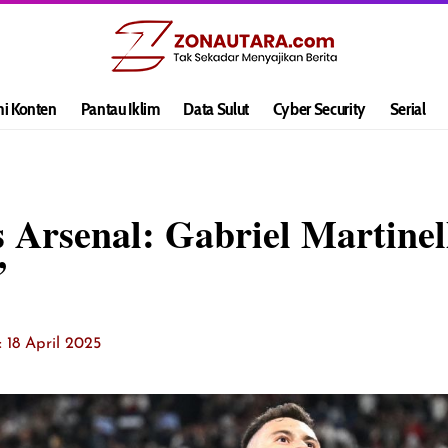
hi Konten
Pantau Iklim
Data Sulut
Cyber Security
Serial
 Arsenal: Gabriel Martinel
’
: 18 April 2025