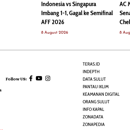
Indonesia vs Singapura
AC M
Imbang 1-1, Gagal ke Semifinal
Sena
AFF 2026
Che
8 August 2026
8 Aug
TERAS.ID
INDEPTH
DATA SULUT
Follow US:
PANTAU IKLIM
a
KEAMANAN DIGITAL
ORANG SULUT
INFO KAPAL
ZONADATA
ZONAPEDIA