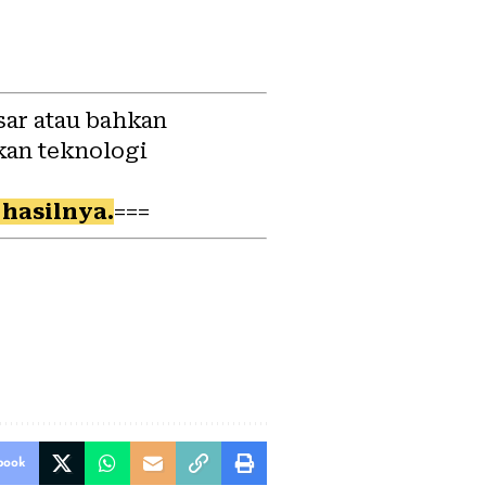
sar atau bahkan
kan teknologi
hasilnya.
===
book