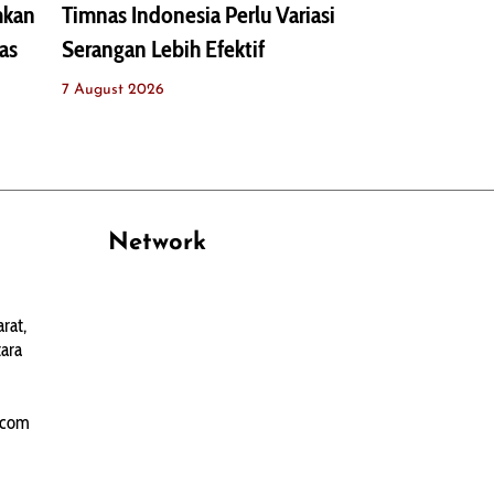
mkan
Timnas Indonesia Perlu Variasi
as
Serangan Lebih Efektif
7 August 2026
Network
PANTAU24.COM
rat,
TENTANGPUAN.COM
ara
TERASMANADO.COM
KELASBELAJAR.ORG
.com