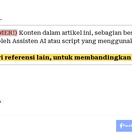
.
MER!)
Konten dalam artikel ini, sebagian be
oleh Assisten AI atau script yang mengguna
i referensi lain, untuk membandingkan 
A
Face