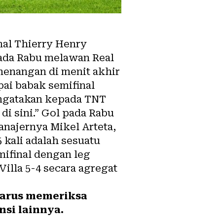
nal Thierry Henry
ada Rabu melawan Real
menangan di menit akhir
ai babak semifinal
mengatakan kepada TNT
di sini.” Gol pada Rabu
anajernya Mikel Arteta,
kali adalah sesuatu
mifinal dengan leg
illa 5-4 secara agregat
 harus memeriksa
nsi lainnya.