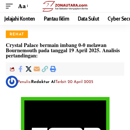
Aa
Jelajahi Konten
Pantau Iklim
Data Sulut
Cyber Secu
REHAT
Crystal Palace bermain imbang 0-0 melawan
Bournemouth pada tanggal 19 April 2025. Analisis
pertandingan:
Penulis:
Redaktur AI
Terbit: 20 April 2025