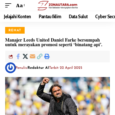
Aa
Jelajahi Konten
Pantau Iklim
Data Sulut
Cyber Secu
REHAT
Manajer Leeds United Daniel Farke bersumpah
untuk merayakan promosi seperti ‘binatang api’.
Penulis:
Redaktur AI
Terbit: 22 April 2025