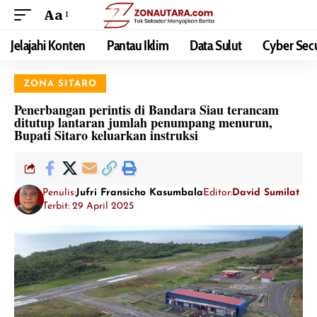
Aa
Jelajahi Konten
Pantau Iklim
Data Sulut
Cyber Secu
ZONA SITARO
Penerbangan perintis di Bandara Siau terancam
ditutup lantaran jumlah penumpang menurun,
Bupati Sitaro keluarkan instruksi
Penulis:
Jufri Fransicho Kasumbala
Editor:
David Sumilat
Terbit: 29 April 2025