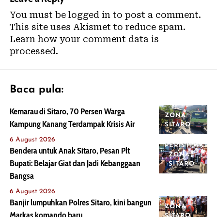
You must be
logged in
to post a comment.
This site uses Akismet to reduce spam.
Learn how your comment data is
processed.
Baca pula:
Kemarau di Sitaro, 70 Persen Warga
ZONA
Kampung Kanang Terdampak Krisis Air
SITARO
6 August 2026
PERISTIWA
Bendera untuk Anak Sitaro, Pesan Plt
ZONA
Bupati: Belajar Giat dan Jadi Kebanggaan
SITARO
Bangsa
6 August 2026
Banjir lumpuhkan Polres Sitaro, kini bangun
ZONA
Markas komando baru
SITARO