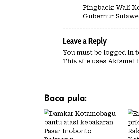
Pingback:
Wali K
Gubernur Sulawes
Leave a Reply
You must be
logged in
t
This site uses Akismet 
Baca pula: