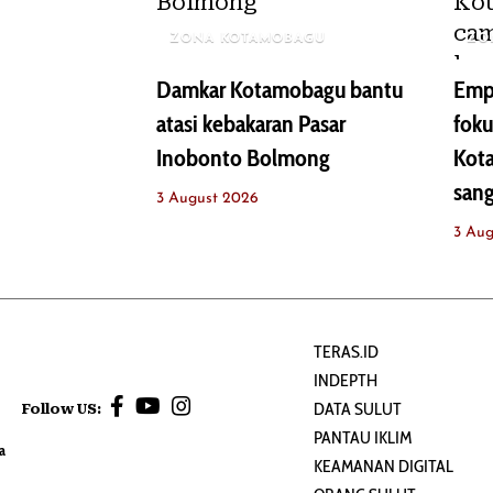
ZONA KOTAMOBAGU
ZO
Damkar Kotamobagu bantu
Empa
atasi kebakaran Pasar
fok
Inobonto Bolmong
Kot
sang
3 August 2026
3 Aug
TERAS.ID
INDEPTH
DATA SULUT
Follow US:
PANTAU IKLIM
a
KEAMANAN DIGITAL