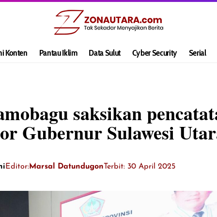
hi Konten
Pantau Iklim
Data Sulut
Cyber Security
Serial
amobagu saksikan pencatat
tor Gubernur Sulawesi Utar
ni
Editor:
Marsal Datundugon
Terbit: 30 April 2025