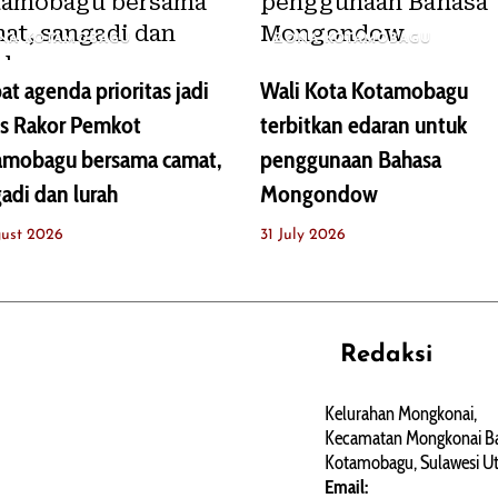
NA KOTAMOBAGU
ZONA KOTAMOBAGU
t agenda prioritas jadi
Wali Kota Kotamobagu
us Rakor Pemkot
terbitkan edaran untuk
amobagu bersama camat,
penggunaan Bahasa
adi dan lurah
Mongondow
ust 2026
31 July 2026
Redaksi
REHAT
PERJALANAN
ARTIKEL
Kelurahan Mongkonai,
Kecamatan Mongkonai Ba
PERSONA
Kotamobagu, Sulawesi Ut
Email: